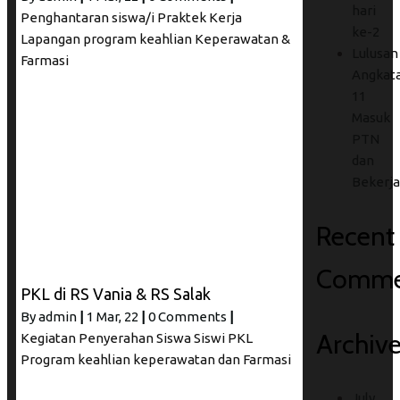
hari
Penghantaran siswa/i Praktek Kerja
ke-2
Lapangan program keahlian Keperawatan &
Lulusan
Farmasi
Angkat
11
Masuk
PTN
dan
Bekerja
Recent
Comme
PKL di RS Vania & RS Salak
By
admin
|
1
Mar, 22
|
0 Comments
|
Archiv
Kegiatan Penyerahan Siswa Siswi PKL
Program keahlian keperawatan dan Farmasi
July