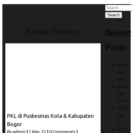
Search
for:
Berita Terbaru
Recent
Posts
MPLS
hari
ke 5
MPLS
hari
ke 4
MPSL
hari
PKL di Puskesmas Kota & Kabupaten
ke 3
Bogor
MPLS
By
admin
|
1
Mar, 22
|
0 Comments
|