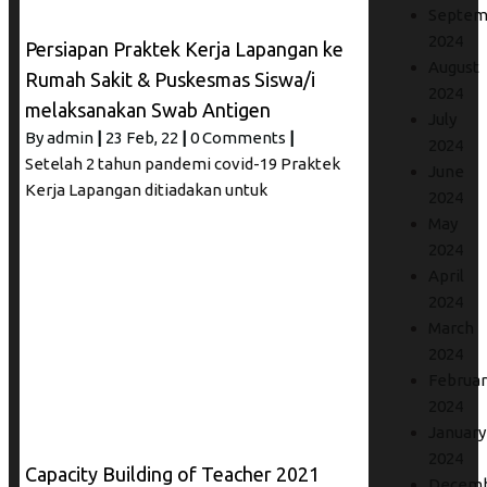
Septem
2024
Persiapan Praktek Kerja Lapangan ke
August
Rumah Sakit & Puskesmas Siswa/i
2024
melaksanakan Swab Antigen
July
By
admin
|
23
Feb, 22
|
0 Comments
|
2024
Setelah 2 tahun pandemi covid-19 Praktek
June
Kerja Lapangan ditiadakan untuk
2024
May
2024
April
2024
March
2024
Februar
2024
January
2024
Capacity Building of Teacher 2021
Decem