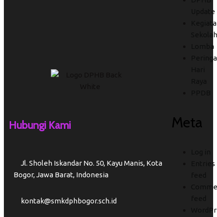
Update
Kegiata
Sekola
Lomba
Peringa
Hari
Raya
PPDB
Meta
Hubungi Kami
Log in
Jl. Sholeh Iskandar No. 50, Kayu Manis, Kota
Entries
Bogor, Jawa Barat, Indonesia
feed
Comme
feed
kontak@smkdphbogor.sch.id
WordPr