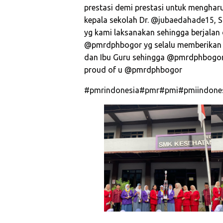
prestasi demi prestasi untuk mengh
kepala sekolah Dr.
@jubaedahade15
, 
yg kami laksanakan sehingga berjalan 
@pmrdphbogor yg selalu memberikan bi
dan Ibu Guru sehingga @pmrdphbogor
proud of u @pmrdphbogor
#pmrindonesia
#pmr
#pmi
#pmiindone