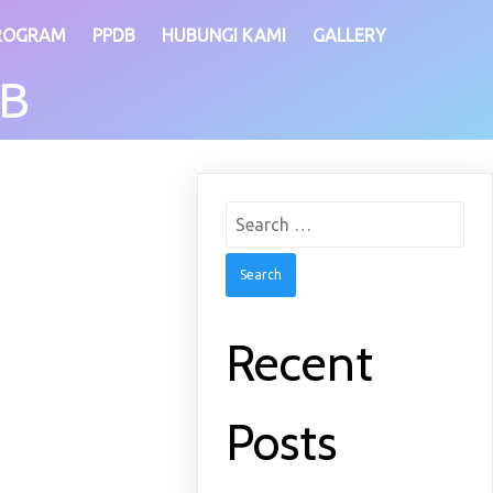
ROGRAM
PPDB
HUBUNGI KAMI
GALLERY
HB
Search
for:
Recent
Posts