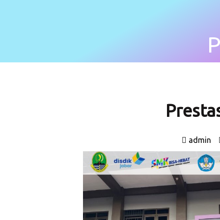
P
Presta
admin