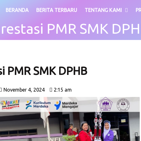
BERANDA
BERITA TERBARU
TENTANG KAMI
P
restasi PMR SMK DP
si PMR SMK DPHB
November 4, 2024
2:15 am