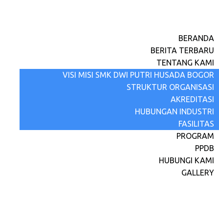
BERANDA
BERITA TERBARU
TENTANG KAMI
VISI MISI SMK DWI PUTRI HUSADA BOGOR
STRUKTUR ORGANISASI
AKREDITASI
HUBUNGAN INDUSTRI
FASILITAS
PROGRAM
PPDB
HUBUNGI KAMI
GALLERY
Uforia Perayaan HUT