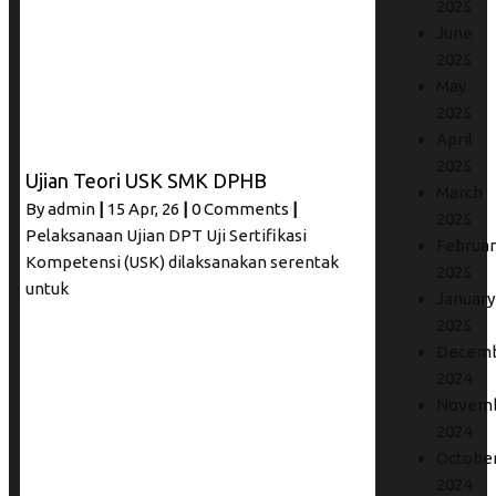
2025
June
2025
May
2025
April
2025
Ujian Teori USK SMK DPHB
March
By
admin
|
15
Apr, 26
|
0 Comments
|
2025
Pelaksanaan Ujian DPT Uji Sertifikasi
Februar
Kompetensi (USK) dilaksanakan serentak
2025
untuk
January
2025
Decem
2024
Novem
2024
Octobe
2024