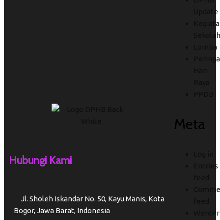
Update
Kegiata
Sekola
Lomba
Peringa
Hari
Raya
PPDB
Meta
Log in
Hubungi Kami
Entries
feed
Comme
Jl. Sholeh Iskandar No. 50, Kayu Manis, Kota
feed
Bogor, Jawa Barat, Indonesia
WordPr