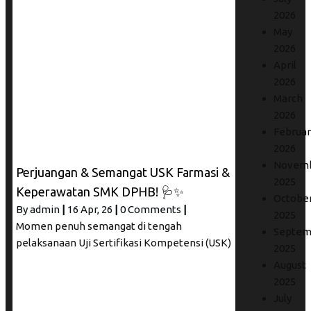
2026
May
2026
April
2026
March
2026
Februar
2026
Novem
Perjuangan & Semangat USK Farmasi &
2025
Keperawatan SMK DPHB! 🩺✨
Octobe
By
admin
|
16
Apr, 26
|
0 Comments
|
2025
Momen penuh semangat di tengah
Septem
pelaksanaan Uji Sertifikasi Kompetensi (USK)
2025
August
2025
July