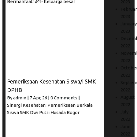
Bermanfaat! 🌿✨ Keluarga besar
2023
Februar
2023
January
2023
Decem
2022
Novem
2022
Octobe
2022
Pemeriksaan Kesehatan Siswa/i SMK
Septem
DPHB
2022
August
By
admin
|
7
Apr, 26
|
0 Comments
|
2022
Sinergi Kesehatan: Pemeriksaan Berkala
July
Siswa SMK Dwi Putri Husada Bogor
2022
June
2022