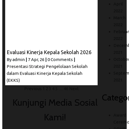
April
2022
March
2022
Februar
2022
Decem
Evaluasi Kinerja Kepala Sekolah 2026
2021
Octobe
By
admin
|
7
Apr, 26
|
0 Comments
|
2021
Presentasi Strategi Pengelolaan Sekolah
Septem
dalam Evaluasi Kinerja Kepala Sekolah
2021
(EKKS)
Previous
1
2
3
4
5
…
46
Next
Categor
Kunjungi Media Sosial
Kami!
Award
Ceremo
DPHB