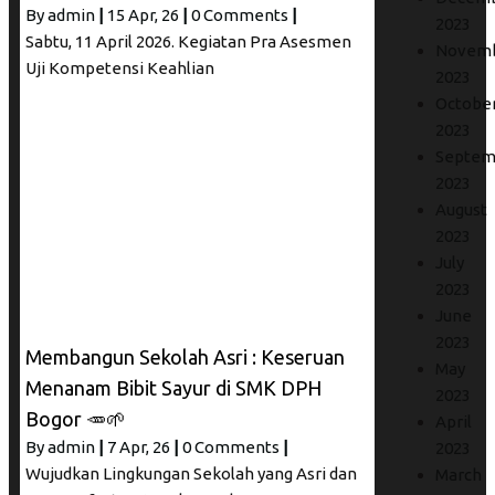
By
admin
|
15
Apr, 26
|
0 Comments
|
2023
Sabtu, 11 April 2026. Kegiatan Pra Asesmen
Novem
Uji Kompetensi Keahlian
2023
Octobe
2023
Septem
2023
August
2023
July
2023
June
2023
Membangun Sekolah Asri : Keseruan
May
Menanam Bibit Sayur di SMK DPH
2023
Bogor 🥕🌱
April
By
admin
|
7
Apr, 26
|
0 Comments
|
2023
Wujudkan Lingkungan Sekolah yang Asri dan
March