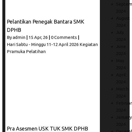
Septem
2024
August
Pelantikan Penegak Bantara SMK
2024
DPHB
July
By
admin
|
15
Apr, 26
|
0 Comments
|
2024
Hari Sabtu - Minggu 11-12 April 2026 Kegiatan
June
Pramuka Pelatihan
2024
May
2024
April
2024
March
2024
Februar
2024
January
2024
Pra Asesmen USK TUK SMK DPHB
Decem