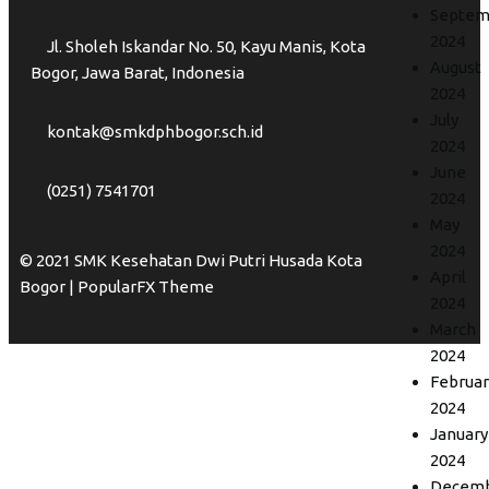
Septem
2024
Jl. Sholeh Iskandar No. 50, Kayu Manis, Kota
August
Bogor, Jawa Barat, Indonesia
2024
July
kontak@smkdphbogor.sch.id
2024
June
(0251) 7541701
2024
May
2024
© 2021 SMK Kesehatan Dwi Putri Husada Kota
April
Bogor |
PopularFX Theme
2024
March
2024
Februar
2024
January
2024
Decem