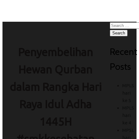
#smkbisa
Search
for:
Recent
Penyembelihan
Posts
Hewan Qurban
dalam Rangka Hari
MPLS
hari
ke 5
Raya Idul Adha
MPLS
hari
1445H
ke 4
MPSL
hari