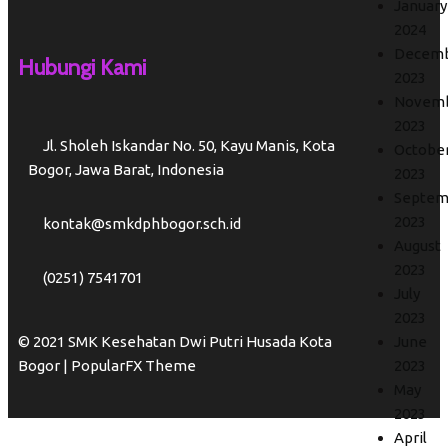
January
2024
Decem
Hubungi Kami
2023
Novem
2023
Jl. Sholeh Iskandar No. 50, Kayu Manis, Kota
Octobe
Bogor, Jawa Barat, Indonesia
2023
Septem
2023
kontak@smkdphbogor.sch.id
August
2023
(0251) 7541701
July
2023
© 2021 SMK Kesehatan Dwi Putri Husada Kota
June
Bogor |
PopularFX Theme
2023
May
2023
April